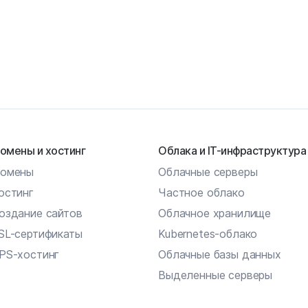
омены и хостинг
Облака и IT-инфраструктура
омены
Облачные серверы
остинг
Частное облако
оздание сайтов
Облачное хранилище
SL-сертификаты
Kubernetes-облако
PS-хостинг
Облачные базы данных
Выделенные серверы