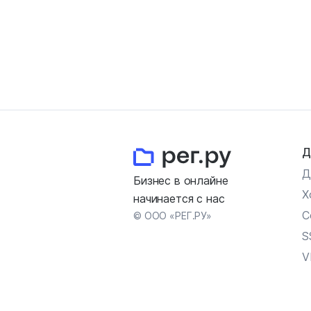
Д
Д
Бизнес в онлайне
Х
начинается с нас
С
© ООО «РЕГ.РУ»
S
V