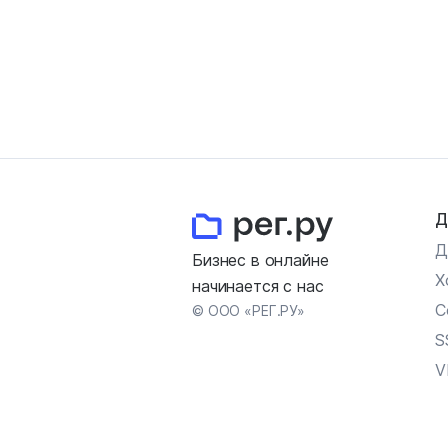
Д
Д
Бизнес в онлайне
Х
начинается с нас
С
© ООО «РЕГ.РУ»
S
V